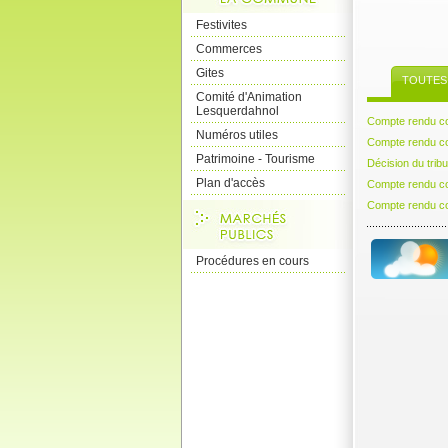
Festivites
Commerces
Gites
TOUTES 
Comité d'Animation
Lesquerdahnol
Compte rendu co
Numéros utiles
Compte rendu co
Patrimoine - Tourisme
Décision du tribu
Plan d'accès
Compte rendu co
Compte rendu co
Procédures en cours