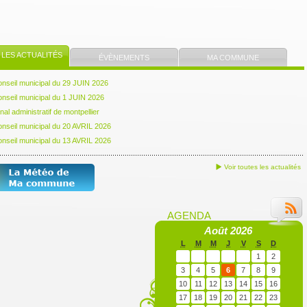
LES ACTUALITÉS
ÉVÈNEMENTS
MA COMMUNE
nseil municipal du 29 JUIN 2026
nseil municipal du 1 JUIN 2026
nal administratif de montpellier
nseil municipal du 20 AVRIL 2026
nseil municipal du 13 AVRIL 2026
Voir toutes les actualités
AGENDA
Août 2026
L
M
M
J
V
S
D
1
2
3
4
5
6
7
8
9
10
11
12
13
14
15
16
17
18
19
20
21
22
23