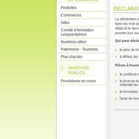
Festivites
DECLARAT
Commerces
La déclaration d
Gites
dans les trois 
délai).Si le de
Comité d'Animation
premier jour ouv
Lesquerdahnol
Qui peut décla
Numéros utiles
Patrimoine - Tourisme
le père de l’
Plan d'accès
à défaut, le
Pièces à fourni
le certifica
Procédures en cours
le livret de 
d’identité d
le formulair
l’acte de re