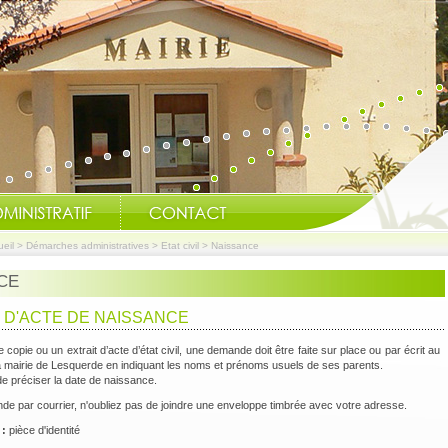
eil
>
Démarches administratives
>
Etat civil
>
Naissance
CE
D'ACTE DE NAISSANCE
 copie ou un extrait d’acte d’état civil, une demande doit être faite sur place ou par écrit au
la mairie de Lesquerde en indiquant les noms et prénoms usuels de ses parents.
de préciser la date de naissance.
e par courrier, n'oubliez pas de joindre une enveloppe timbrée avec votre adresse.
 :
pièce d'identité