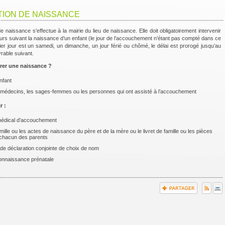
ION DE NAISSANCE
e naissance s'effectue à la mairie du lieu de naissance. Elle doit obligatoirement intervenir
jours suivant la naissance d’un enfant (le jour de l’accouchement n’étant pas compté dans ce
rnier jour est un samedi, un dimanche, un jour férié ou chômé, le délai est prorogé jusqu’au
rable suivant.
rer une naissance ?
enfant
s médecins, les sages-femmes ou les personnes qui ont assisté à l’accouchement
r :
t médical d’accouchement
famille ou les actes de naissance du père et de la mère ou le livret de famille ou les pièces
e chacun des parents
e de déclaration conjointe de choix de nom
connaissance prénatale